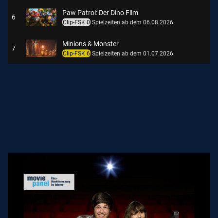
Paw Patrol: Der Dino Film
6
Clip-FSK 0
Spielzeiten ab dem 06.08.2026
Minions & Monster
7
Clip-FSK 6
Spielzeiten ab dem 01.07.2026
Vaiana - Live Action
8
Clip-FSK 0
Spielzeiten ab dem 09.07.2026
Meine Freundin Conni - Abenteuer mit Kranich Klaus
9
Clip-FSK 0
Spielzeiten ab dem 14.05.2026
Toy Story 5
10
Clip-FSK 0
Spielzeiten ab dem 23.07.2026
Ein Münchner im Himmel - Der Tod ist erst der Anfang
11
Clip-FSK 0
Spielzeiten ab dem 14.05.2026
Backrooms
12
Clip-FSK 12
Spielzeiten ab dem 18.06.2026